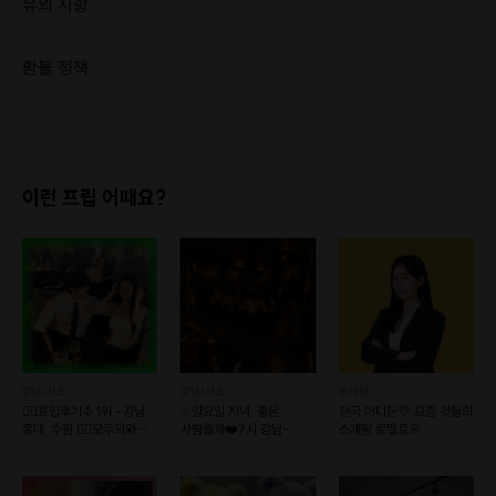
유의 사항
[신청 시 유의사항] · 최소 인원 미달로 인한 취소 시 프립 마감 시간 24시간 전에 안내를 드리며 참가비는 전액 환불해 드립니다.
환불 정책
1. 결제 후 1시간 이내에는 무료 취소가 가능합니다. (단, 신청마감 이후 취소 시, 프립 진행 당일 결제 후 취소 시 취소 및 환불 불가) 2. 결제 후 1시간이 초과한 경우, 아래의 환불규정에 따라 취소수수료가 부과됩니다. - 신청마감 2일 이전 취소시 : 전액 환불 - 신청마감 1일 ~ 신청마감 이전 취소시 : 상품 금액의 50% 취소 수수료 배상 후 환불 - 신청마감 이후 취소시, 또는 당일 불참 : 환불 불가 ※ 다회권의 경우, 1회라도 사용시 부분 환불이 불가하며, 기간 내 호스트와 예약 확정 되지 않은 프립은 프립 에너지로 환불 됩니다. ※ 여행사 상품의 경우 상품 상세 페이지의 여행사 환불 규정이 우선 적용 됩니다. ※ 여행사 상품, 숙박, 이벤트 상품 등 객실, 버스 등 사전 예약 확정이 필요한 프립은 예약 확정 이후 신청마감일 이전이라도 취소 및 환불 불가합니다. ※ 취소 수수료는 신청 마감일을 기준으로 산정됩니다. ※ 신청 마감일은 무엇인가요? 호스트님들이 장소 대관, 강습, 재료 구비 등 프립 진행을 준비하기 위해, 프립 진행일보다 일찍 신청을 마감합니다. 환불은 진행일이 아닌 신청 마감일 기준으로 이루어집니다. 프립마다 신청 마감일이 다르니, 꼭 날짜와 시간을 확인 후 결제해주세요! : ) ※신청 마감일 기준 환불 규정 예시 - 프립 진행일 : 10월 27일 - 신청 마감일 : 10월 26일 10월 25일에 취소 할 경우, 신청마감일 1일 전에 해당하며 50%의 수수료가 발생합니다. [환불 신청 방법] 1. 해당 프립 결제한 계정으로 로그인 2. 마이프립 - 신청내역 or 결제내역 3. 취소를 원하는 프립 상세 정보 버튼 - 취소 ※ 결제 수단에 따라 예금주, 은행명, 계좌번호 입력
이런 프립 어때요?
강남/서초
강남/서초
온라인
❤️‍🔥프립후기수 1위 -강남,
✨일요일 저녁, 좋은
전국 어디든💛 요즘 것들의
홍대, 수원 ❤️‍🔥모두의와인+
사람들과❤️7시 강남
소개팅 로멜로🌸
커피
마지막 2자리❤️