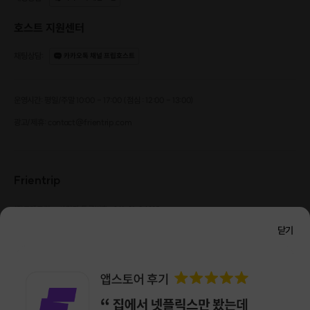
호스트 지원센터
채팅상담
:
카카오톡 채널 프립호스트
운영시간: 평일/주말 10:00 - 17:00 (점심 : 12:00 - 13:00)
광고/제휴: contact@frientrip.com
Frientrip
㈜프렌트립
사업자 등록번호 : 261-81-04385
|
통신판매업신고번호 : 2016-서울성동-01088
닫기
대표 : 임수열
개인정보 관리 책임자 : 권용근
070-5175-6636
|
|
서울시 성동구 왕십리로 115 헤이그라운드 서울숲점 G704
㈜프렌트립은 통신판매중개자로서 거래당사자가 아니며, 호스트가 등록한 상품정보 및 거래에
대해 ㈜프렌트립은 일체의 책임을 지지 않습니다.
NICEPAY 안전거래 서비스 : 고객님의 안전거래를 위해 현금 결제 시, 저희 사이트에서 가입한
구매안전 서비스를 이용할 수 있습니다.
가입 확인