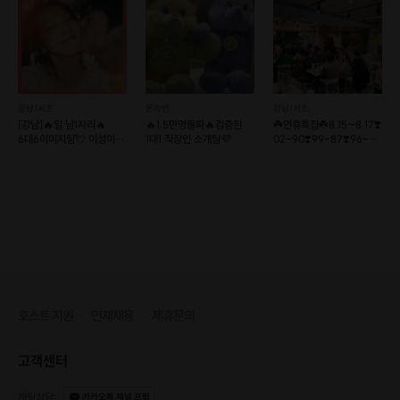
강남/서초
온라인
강남/서초
[강남]🔥일 남1자리🔥
🔥1.5만명돌파🔥검증된
☘️연휴특집☘️8.15~8.17❣️
6대6이미지팅💘 이성이
1대1 직장인 소개팅💜
02-90❣️99-87❣️96-
보는 이미지는?
86❣️
호스트 지원
인재채용
제휴문의
고객센터
채팅상담
:
카카오톡 채널 프립