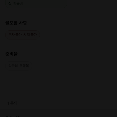
실, 강습비
불포함 사항
주차 불가, 샤워 불가
준비물
텀블러, 운동복
1:1 문의