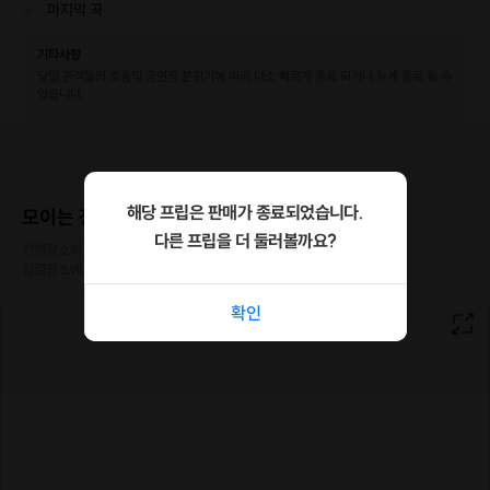
마지막 곡
대중들에게도 서서히 이름을 알리고 있으며
특유의 허스키하고 파워풀한 가창력을 뽐내며 부른
기타사항
윤종신의 "좋니" 커버영상은 "역대급 노래 동영상"에서
당일 관객들의 호응및 공연장 분위기에 따라 다소 빠르게 종료 되거나 늦게 종료 될 수
500만 조회수 (유투브 70만)를 기록하기도 하였습니다.
있습니다.
KBS9시 뉴스 관련 보도 영상
[http://m.entertain.naver.com/read?oid=056&aid=0010497114]
방송은 SBS 판타스틱 듀오의 아이유 편에 출연하였으며,
해당 프립은 판매가 종료되었습니다.
모이는 장소
지난 7월19일 데뷔 음원 "약속해줘"를 발매하여
다른 프립을 더 둘러볼까요?
왕성한 활동을 하고 있다.
진행장소와 다른 특정장소에서 모여 이동하는 경우

[http://www.newspim.com/news/view/20180916000001]
집결장소에서 호스트와 만나게 됩니다.
확인
오는 9월 25일에는 일본 최대 라디오 방송사인
Tokyo FM World에 초대되어 라이브 공연을 할 예정이고,
오프라인에서 팬들과 직접 소통하는 기회도 많이 가질 예정이다.