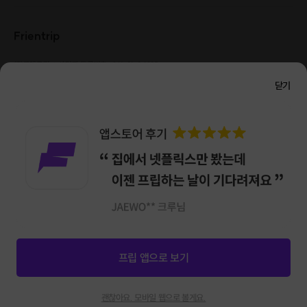
Frientrip
㈜프렌트립
사업자 등록번호 : 261-81-04385
|
통신판매업신고번호 : 2016-서울성동-01088
닫기
대표 : 임수열
개인정보 관리 책임자 : 권용근
070-5175-6636
|
|
서울시 성동구 왕십리로 115 헤이그라운드 서울숲점 G704
㈜프렌트립은 통신판매중개자로서 거래당사자가 아니며, 호스트가 등록한 상품정보 및 거래에
대해 ㈜프렌트립은 일체의 책임을 지지 않습니다.
NICEPAY 안전거래 서비스 : 고객님의 안전거래를 위해 현금 결제 시, 저희 사이트에서 가입한
구매안전 서비스를 이용할 수 있습니다.
가입 확인
이용약관
개인정보 처리방침
앱 다운로드
프립 앱으로 보기
신청마감
0
괜찮아요. 모바일 웹으로 볼게요.