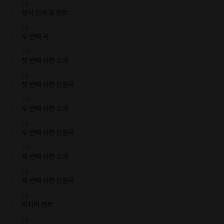
5분
정식 인사 및 멘트
5분
두 번째 곡
10분
첫 번째 사연 소개
5분
첫 번째 사연 신청곡
노틸러스 Nautilus (본명: 노태수)는
요즘에 보기 드문 폭발력 있는
10분
가창력과 음색을 소유한 남자 가수입니다.
두 번째 사연 소개
5분
그는 유투브와 페이스북과 같은 Social Media에서는
두 번째 사연 신청곡
이미 꽤 많은 매니아층의 구독자와
팔로워 (약 3만명)을 확보하고 있는
신인 가수입니다.
10분
세 번째 사연 소개
노틸러스라는 이름을 알리게 된 건
5분
유투브 채널에서 국내외 유명 애니메이션 주제가
세 번째 사연 신청곡
커버영상들을 제작하면서 매니아들의 입소문을 통해
5분
빠르게 알려지기 시작하였습니다.
마지막 멘트
5분
최근에는 국내 가요들도 커버하여 부르면서