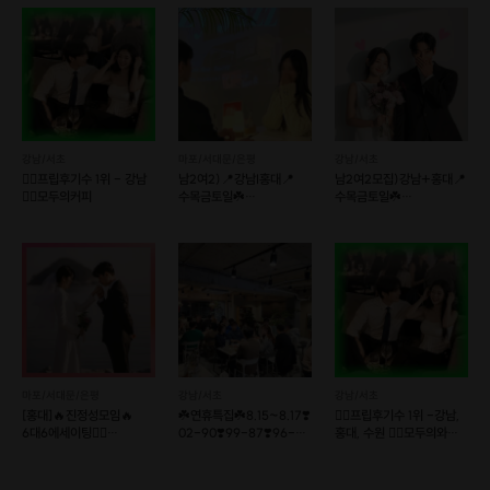
강남/서초
마포/서대문/은평
강남/서초
❤️‍🔥프립후기수 1위 - 강남
남2여2)📍강남I홍대📍
남2여2모집)강남+홍대📍
❤️‍🔥모두의커피
수목금토일☘️
수목금토일☘️
12대12훈남훈녀소개팅❤
12대12훈남훈녀소개팅❤
만남살롱커피
만남살롱커피
마포/서대문/은평
강남/서초
강남/서초
[홍대]🔥진정성모임🔥
☘️연휴특집☘️8.15~8.17❣️
❤️‍🔥프립후기수 1위 -강남,
6대6에세이팅👩‍❤️
02-90❣️99-87❣️96-
홍대, 수원 ❤️‍🔥모두의와인+
결혼커플탄생!
86❣️
커피