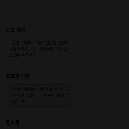
포함 사항
- 공연 - 메가박스 영화 관람권 1인 1매 -
수입 맥주 1인 1개 - 주전부리 과자 1인 1
봉 전부 무료 제공
불포함 사항
[신청 시 유의사항]
- 주차장 이용료: 1시간당 8천원 인근 공
·
최소 인원 미달로 인한 취소 시 프립 마감 시간 24시간 전에 안내
영주차장이 있으나, 대중교통 이용을 부
를 드리며 참가비는 전액 환불해 드립니다.
탁드립니다.
·
공연 시작 30분 전에 도착하셔서 무료 제공 주류와 간식을 수령
하시기 바랍니다.
·
늦게 도착하셔서 다른 관객 및 공연에 방해가 되지 않게 부탁드
준비물
립니다.