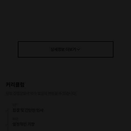
상세정보
더보기
커리큘럼
당일 진행상황에 따라 일정이 변동될 수 있습니다.
5분
집결 및 간단한 인사
80분
열정적인 가창