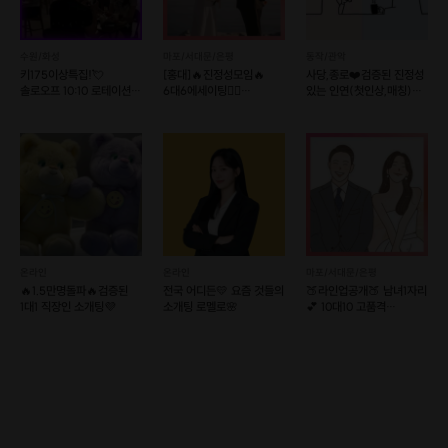
수원/화성
마포/서대문/은평
동작/관악
키175이상특집!💘
[홍대]🔥진정성모임🔥
사당,종로❤️검증된 진정성
솔로오프 10:10 로테이션
6대6에세이팅👩‍❤️
있는 인연(첫인상,매칭)
소개팅💘
결혼커플탄생!
소셜이음❤️슈퍼호스트
온라인
온라인
마포/서대문/은평
🔥1.5만명돌파🔥검증된
전국 어디든💛 요즘 것들의
🍑라인업공개🍑 남녀1자리
1대1 직장인 소개팅💜
소개팅 로멜로🌸
💕 10대10 고품격
가치관소개팅