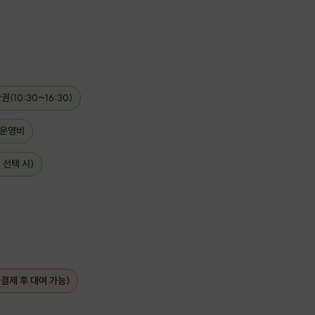
10:30~16:30)
 운영비
 선택 시)
대명리조트(비발디파크)에서 진행되는 프립입니다.
초보자들도 함께 즐길 수 있는
결제 후 대여 가능)
발라드 슬로프에서 몸을 풀고,
희망자에 한해 중상급자들을 위한