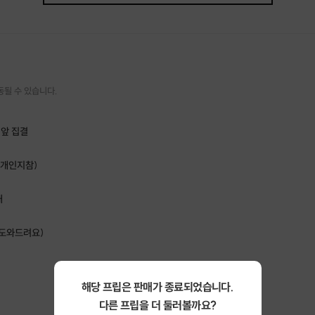
이 프립은 초보자부터 숙련자까지
'같이의 가치' 를 기억하며
함께 라이딩 하는 프립입니다.
동될 수 있습니다.
데크를 자유자재로 다룰 수 있도록,
앞 집결
넘어지는 방법부터 슬로프스케이팅/클라이밍
그리고 다양한 종류의 턴까지 피드백 드립니다.
 개인지참)
"1819시즌 보드친구 만들기(Let Go!)"
내
 도와드려요)
해당 프립은 판매가 종료되었습니다.
다른 프립을 더 둘러볼까요?