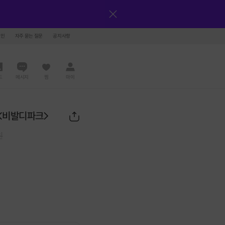
그인
자주 묻는 질문
공지사항
드
메시지
찜
마이
기<비발디파크>
원