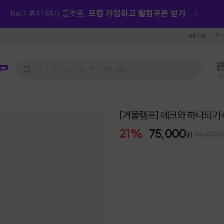
회원가입
로
피
[겨울캠프] 데크와 하나되
21
%
75,000
95,000
원