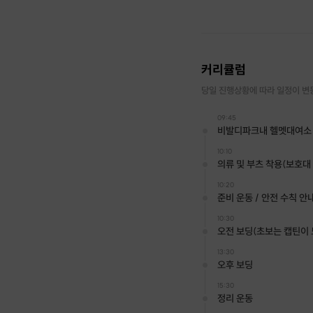
커리큘럼
당일 진행상황에 따라 일정이 변
09:45
비발디파크내 헬멧대여소 
10:10
의류 및 부츠 착용(보호대
10:20
준비 운동 / 안전 수칙 안
10:30
오전 보딩(초보는 캡틴이
13:30
오후 보딩
15:30
정리 운동